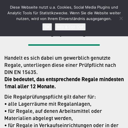
GUIDO ANTON
Diese Webseite nutzt u.a. Cookies, Social Media Plugins und
Toggle
Analytic Tools für Statistikzwecke. Wenn Sie die Website weiter
navigat
nutzen, wird von Ihrem Einverständnis ausgegangen.
OK
Info & Opt-Out
Regalprüfung
Handelt es sich dabei um gewerblich genutzte
Regale, unterliegen diese einer Prüfpflicht nach
DIN EN 15635.
Die bedeutet, das entsprechende Regale mindesten
1mal aller 12 Monate.
Die Regalprüfungspflicht gilt daher für:
• alle Lagerräume mit Regalanlagen,
• für Regale, auf denen Arbeitsmittel oder
Materialien abgelegt werden,
• für Regale in Verkaufseinrichtungen oder in der