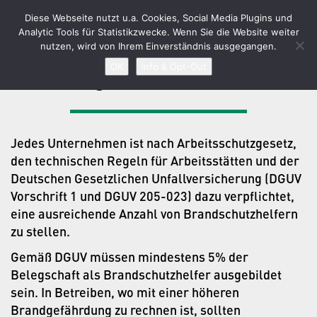
GUIDO ANTON
Diese Webseite nutzt u.a. Cookies, Social Media Plugins und
Toggle
Analytic Tools für Statistikzwecke. Wenn Sie die Website weiter
navigat
nutzen, wird von Ihrem Einverständnis ausgegangen.
OK
Info & Opt-Out
Ausbildung von Brandschutzhelfern
Jedes Unternehmen ist nach Arbeitsschutzgesetz,
den technischen Regeln für Arbeitsstätten und der
Deutschen Gesetzlichen Unfallversicherung (DGUV
Vorschrift 1 und DGUV 205-023) dazu verpflichtet,
eine ausreichende Anzahl von Brandschutzhelfern
zu stellen.
Gemäß DGUV müssen mindestens 5% der
Belegschaft als Brandschutzhelfer ausgebildet
sein. In Betreiben, wo mit einer höheren
Brandgefährdung zu rechnen ist, sollten