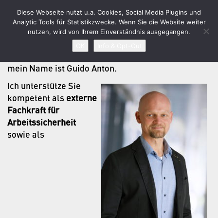
Diese Webseite nutzt u.a. Cookies, Social Media Plugins und
GUIDO ANTON
Toggl
Analytic Tools für Statistikzwecke. Wenn Sie die Website weiter
naviga
nutzen, wird von Ihrem Einverständnis ausgegangen.
OK
Info & Opt-Out
Herzlich willkommen,
mein Name ist Guido Anton.
Ich unterstütze Sie
kompetent als
externe
Fachkraft für
Arbeitssicherheit
sowie als